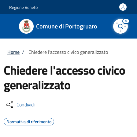
Salta al contenuto principale
Skip to footer content
Regione Veneto
AI
Comune di Portogruaro
Briciole di pane
Home
/
Chiedere l'accesso civico generalizzato
Chiedere l'accesso civico
generalizzato
Condividi
Normativa di riferimento