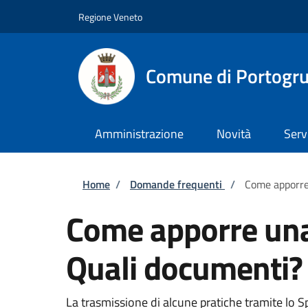
Salta al contenuto principale
Skip to footer content
Regione Veneto
Comune di Portogr
Amministrazione
Novità
Serv
Briciole di pane
Home
/
Domande frequenti
/
Come apporre 
Come apporre una 
Quali documenti? 
La trasmissione di alcune pratiche tramite lo S