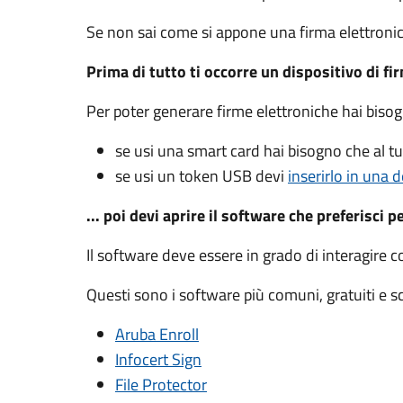
Se non sai come si appone una firma elettroni
Prima di tutto ti occorre un dispositivo di fi
Per poter generare firme elettroniche hai biso
se usi una smart card hai bisogno che al 
se usi un token USB devi
inserirlo in una d
... poi devi aprire il software che preferisci p
Il software deve essere in grado di interagire c
Questi sono i software più comuni, gratuiti e sca
Aruba Enroll
Infocert Sign
File Protector