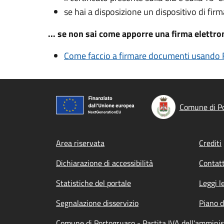
se hai a disposizione un dispositivo di firm
... se non sai come apporre una firma elettr
Come faccio a firmare documenti usando F
Comune di P
Footer menu
Area riservata
Crediti
Dichiarazione di accessibilità
Contatt
Statistiche del portale
Leggi l
Segnalazione disservizio
Piano d
Comune di Portogruaro - Partita IVA dell'ammini