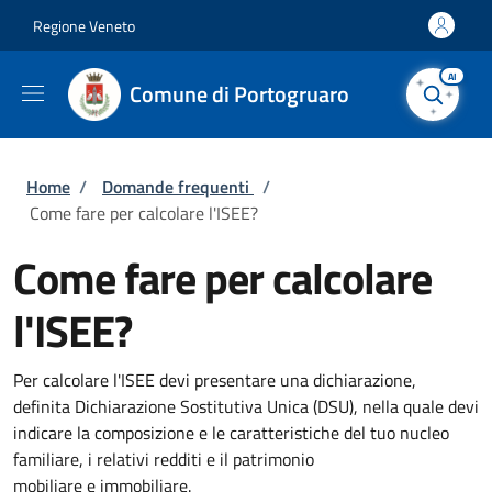
Salta al contenuto principale
Skip to footer content
Regione Veneto
AI
Comune di Portogruaro
Briciole di pane
Home
/
Domande frequenti
/
Come fare per calcolare l'ISEE?
Come fare per calcolare
l'ISEE?
Per calcolare l'ISEE devi presentare una dichiarazione,
definita Dichiarazione Sostitutiva Unica (DSU), nella quale devi
indicare la composizione e le caratteristiche del tuo nucleo
familiare, i relativi redditi e il patrimonio
mobiliare e immobiliare.