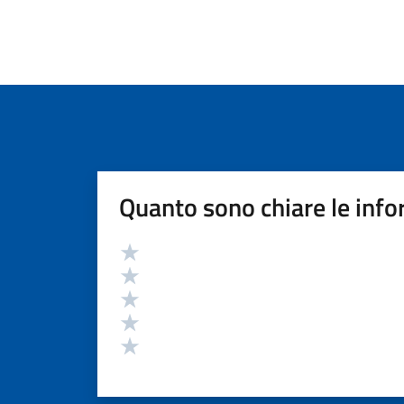
Quanto sono chiare le info
Valutazione
Valuta 5 stelle su 5
Valuta 4 stelle su 5
Valuta 3 stelle su 5
Valuta 2 stelle su 5
Valuta 1 stelle su 5