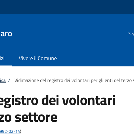
uaro
Seg
izi
Vivere il Comune
ica
/
Vidimazione del registro dei volontari per gli enti del terzo 
gistro dei volontari
rzo settore
:1992-02-14
)