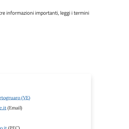
tre informazioni importanti, leggi i termini
rtogruaro (VE)
.it
(Email)
.it
(PEC)