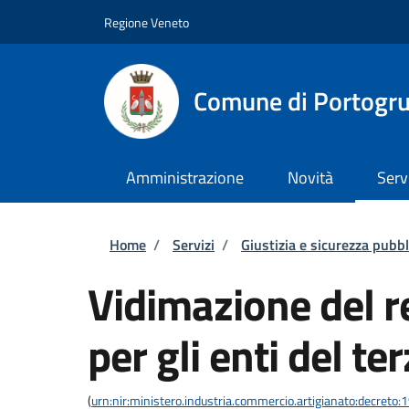
Salta al contenuto principale
Skip to footer content
Regione Veneto
Comune di Portogr
Amministrazione
Novità
Serv
Briciole di pane
Home
/
Servizi
/
Giustizia e sicurezza pubbl
Vidimazione del re
per gli enti del te
(
urn:nir:ministero.industria.commercio.artigianato:decreto