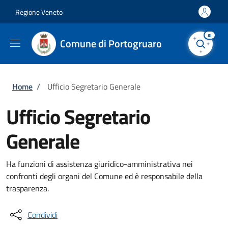
Salta al contenuto principale
Skip to footer content
Regione Veneto
AI
Comune di Portogruaro
Briciole di pane
Home
/
Ufficio Segretario Generale
Ufficio Segretario
Generale
Ha funzioni di assistenza giuridico-amministrativa nei
confronti degli organi del Comune ed è responsabile della
trasparenza.
Condividi