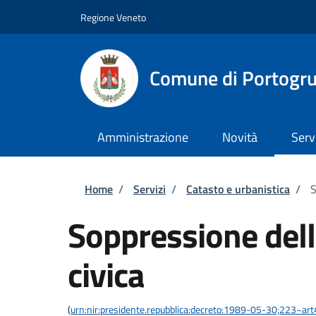
Salta al contenuto principale
Skip to footer content
Regione Veneto
Comune di Portogr
Amministrazione
Novità
Serv
Briciole di pane
Home
/
Servizi
/
Catasto e urbanistica
/
S
Soppressione del
civica
(
urn:nir:presidente.repubblica:decreto:1989-05-30;223~ar