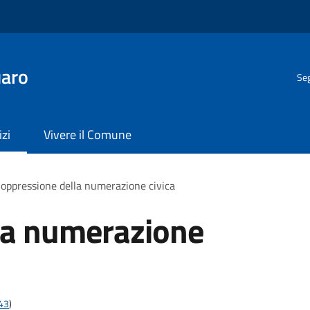
uaro
Seg
izi
Vivere il Comune
oppressione della numerazione civica
la numerazione
t43
)