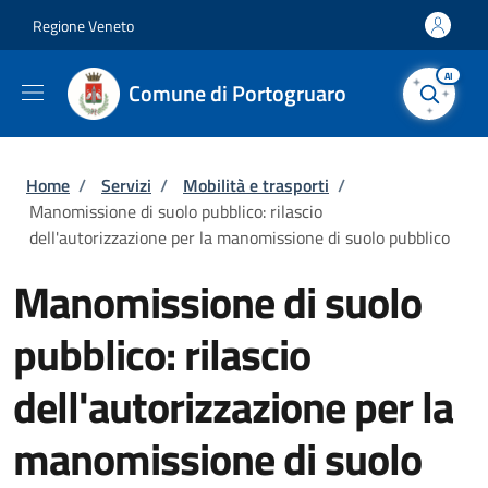
Salta al contenuto principale
Skip to footer content
Regione Veneto
AI
Comune di Portogruaro
Briciole di pane
Home
/
Servizi
/
Mobilità e trasporti
/
Manomissione di suolo pubblico: rilascio
dell'autorizzazione per la manomissione di suolo pubblico
Manomissione di suolo
pubblico: rilascio
dell'autorizzazione per la
manomissione di suolo