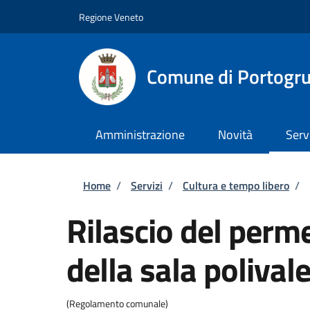
Salta al contenuto principale
Skip to footer content
Regione Veneto
Comune di Portogr
Amministrazione
Novità
Serv
Briciole di pane
Home
/
Servizi
/
Cultura e tempo libero
/
Rilascio del perme
della sala polival
(Regolamento comunale)