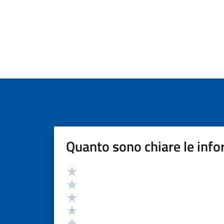
Quanto sono chiare le info
Valutazione
Valuta 5 stelle su 5
Valuta 4 stelle su 5
Valuta 3 stelle su 5
Valuta 2 stelle su 5
Valuta 1 stelle su 5